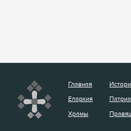
Главная
Истори
Епархия
Патриа
Храмы
Правящ