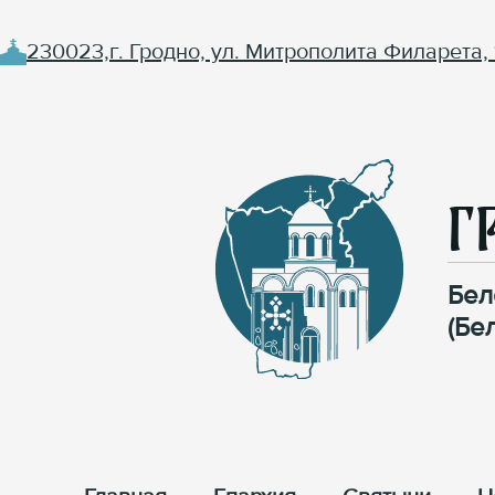
230023,г. Гродно, ул. Митрополита Филарета, 
Г
Бел
(Бе