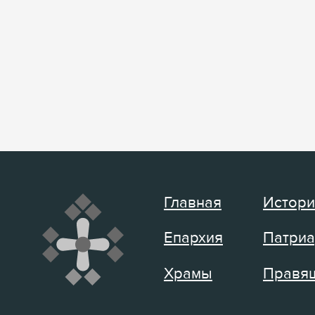
Главная
Истори
Епархия
Патриа
Храмы
Правящ