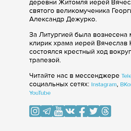
деревни Житомля иерей Вячесл
святого великомученика Геор
Александр Дежурко.
За Литургией была вознесена 
клирик храма иерей Вячеслав 
состоялся крестный ход вокру
трапезой.
Читайте нас в мессенджере
Tel
cоциальных сетях:
,
Instagram
ВКо
YouTube