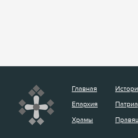
Главная
Истори
Епархия
Патриа
Храмы
Правящ