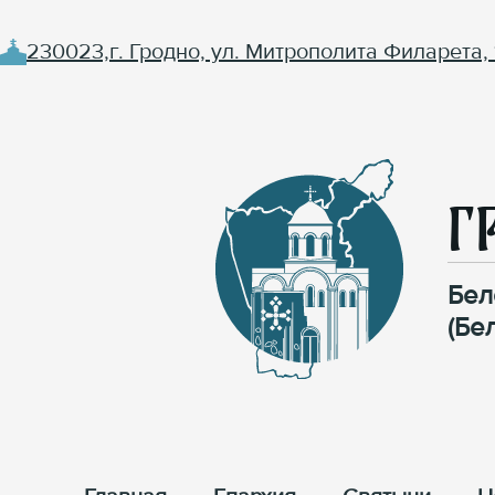
230023,г. Гродно, ул. Митрополита Филарета, 
Г
Бел
(Бе