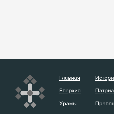
Главная
Истори
Епархия
Патриа
Храмы
Правящ