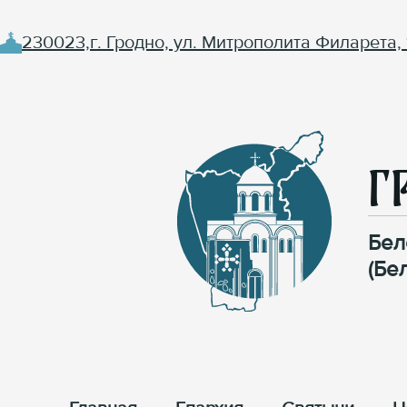
230023,г. Гродно, ул. Митрополита Филарета, 
Г
Бел
(Бе