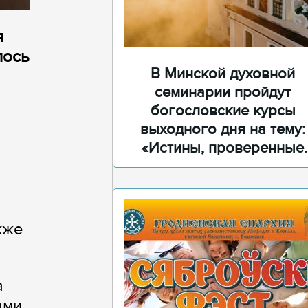
я
лось
В Минской духовной
семинарии пройдут
богословские курсы
выходного дня на тему:
«Истины, проверенные
временем»
кже
а
ами