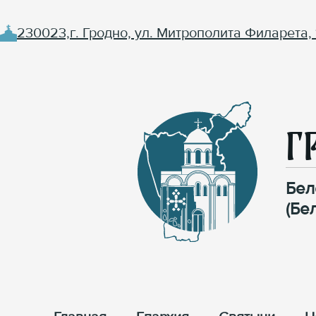
230023,г. Гродно, ул. Митрополита Филарета, 
Г
Бел
(Бе