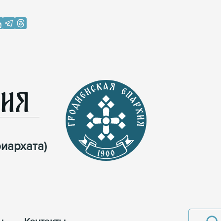
хия
иархата)