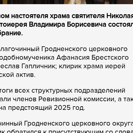
вом настоятеля храма святителя Никола
отоиерея Владимира Борисевича состоя
брание.
благочинный Гродненского церковного
подобномученика Афанасия Брестского
еслав Гапличник; клирик храма иерей
кой актив.
тоги всех структурных подразделений
рали членов Ревизионной комиссии, а та
на предстоящий 2025 год.
чинный Гродненского церковного округ
к обратился к присутствующим со слов