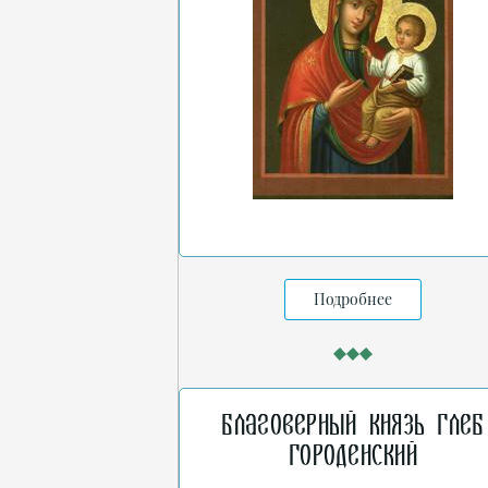
Подробнее
Благоверный князь Глеб
Городенский