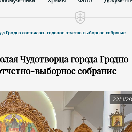
овомученики
Храмы
Фото
Документ
ода Гродно состоялось годовое отчетно-выборное собрание
олая Чудотворца города Гродно
 отчетно-выборное собрание
22/11/2