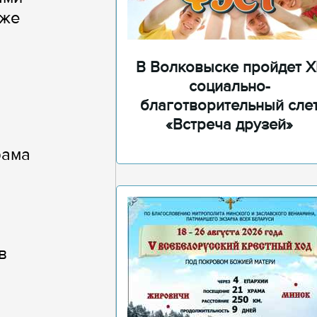
кже
В Волковыске пройдет XI
социально-
благотворительный сле
«Встреча друзей»
рама
в