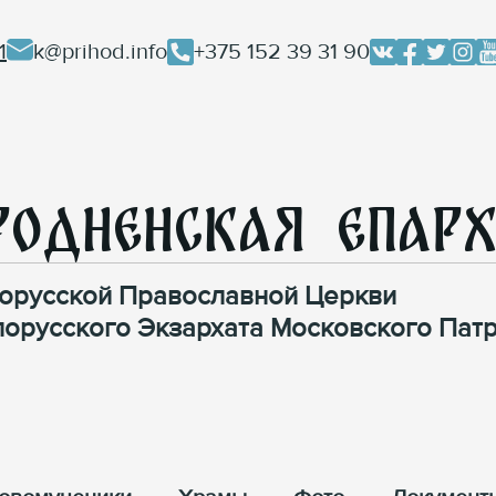
1
k@prihod.info
+375 152 39 31 90
родненская Епар
орусской Православной Церкви
лорусского Экзархата Московского Патр