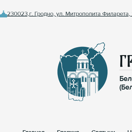
230023,г. Гродно, ул. Митрополита Филарета, 
Г
Бел
(Бе