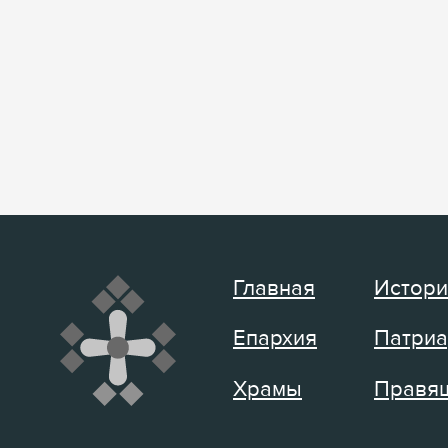
Главная
Истори
Епархия
Патриа
Храмы
Правящ