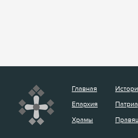
Главная
Истори
Епархия
Патриа
Храмы
Правящ