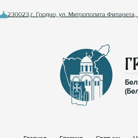
230023,г. Гродно, ул. Митрополита Филарета, 
Г
Бел
(Бе