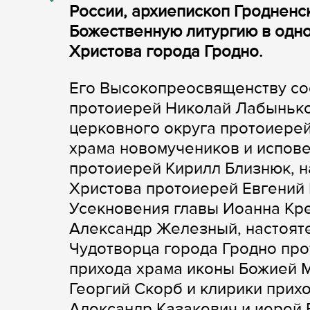
России, архиепископ Гродненс
Божественную литургию в одн
Христова города Гродно.
Его Высокопреосвященству со
протоиерей Николай Лабынько
церковного округа протоиерей
храма новомучеников и испов
протоиерей Кирилл Близнюк, н
Христова протоиерей Евгений 
Усекновения главы Иоанна Кр
Александр Железный, настояте
Чудотворца города Гродно про
прихода храма иконы Божией М
Георгий Скорб и клирики прих
Александр Казакевич и иерей 