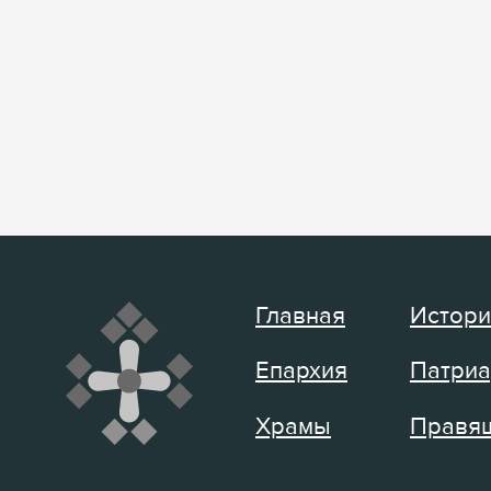
Главная
Истори
Епархия
Патриа
Храмы
Правящ