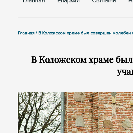
Главная
Епархия
Cвятыни
Н
Главная / В Коложском храме был совершен молебен 
В Коложском храме был
уча