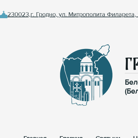
230023,г. Гродно, ул. Митрополита Филарета, 
Г
Бел
(Бе