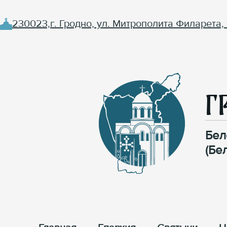
230023,г. Гродно, ул. Митрополита Филарета, 
Г
Бел
(Бе