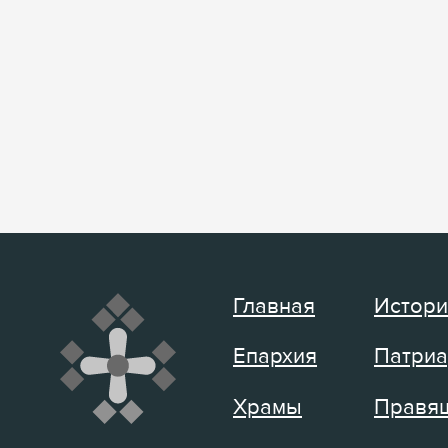
Главная
Истори
Епархия
Патриа
Храмы
Правящ