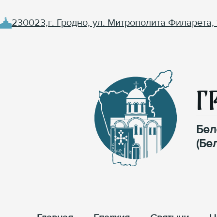
230023,г. Гродно, ул. Митрополита Филарета, 
Г
Бел
(Бе