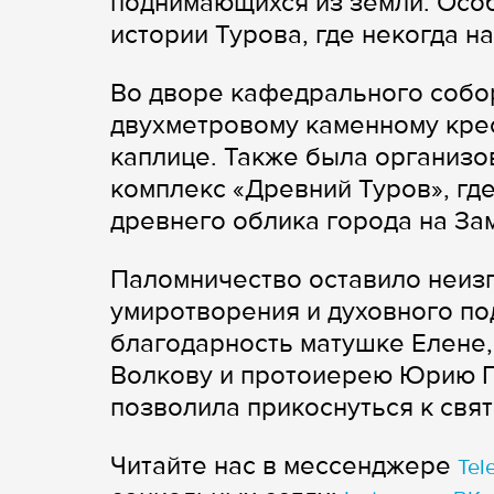
поднимающихся из земли. Осо
истории Турова, где некогда 
Во дворе кафедрального собо
двухметровому каменному крес
каплице. Также была организо
комплекс «Древний Туров», гд
древнего облика города на За
Паломничество оставило неизг
умиротворения и духовного п
благодарность матушке Елене,
Волкову и протоиерею Юрию П
позволила прикоснуться к свя
Читайте нас в мессенджере
Tel