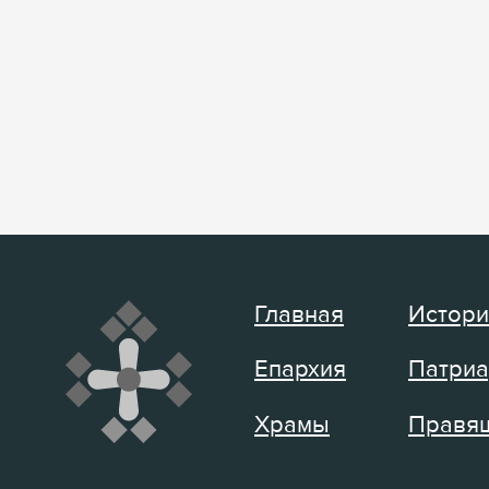
Главная
Истори
Епархия
Патриа
Храмы
Правящ