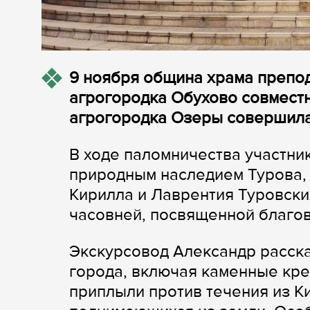
9 ноября община храма препо
агрогородка Обухово совместн
агрогородка Озеры совершила
В ходе паломничества участни
природным наследием Турова,
Кирилла и Лаврентия Туровски
часовней, посвященной благов
Экскурсовод Александр расск
города, включая каменные кре
приплыли против течения из Ки