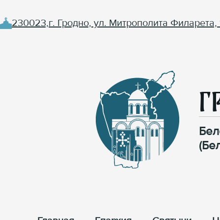
230023,г. Гродно, ул. Митрополита Филарета, 
Г
Бел
(Бе