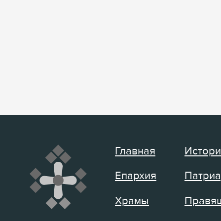
Главная
Истори
Епархия
Патриа
Храмы
Правящ