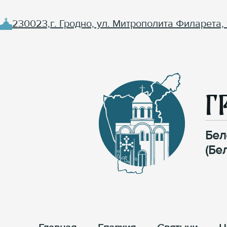
230023,г. Гродно, ул. Митрополита Филарета, 
Г
Бел
(Бе