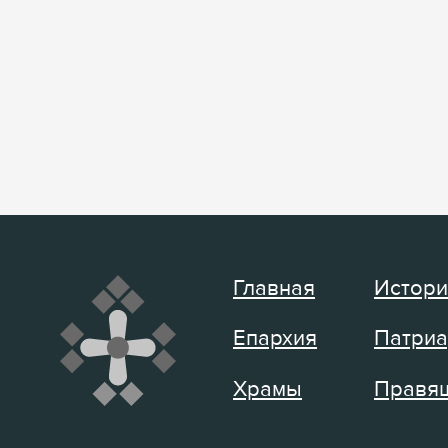
Главная
Истори
Епархия
Патриа
Храмы
Правящ