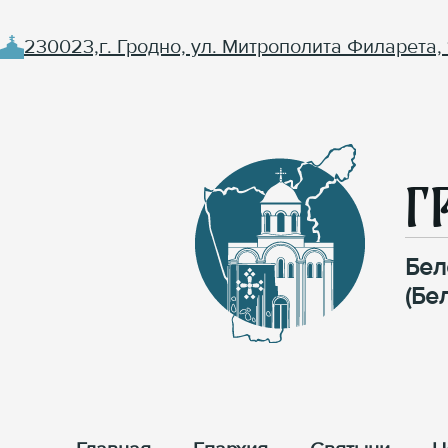
230023,г. Гродно, ул. Митрополита Филарета, 
Г
Бел
(Бе