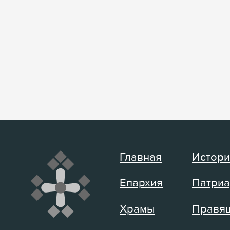
Главная
Истори
Епархия
Патриа
Храмы
Правящ