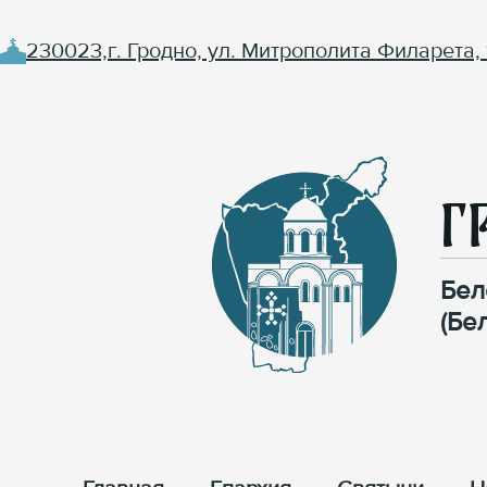
230023,г. Гродно, ул. Митрополита Филарета, 
Г
Бел
(Бе