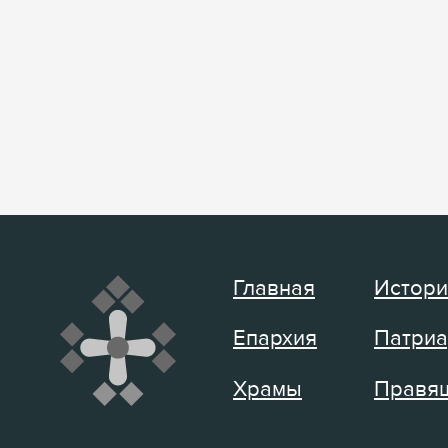
Главная
Истори
Епархия
Патриа
Храмы
Правящ