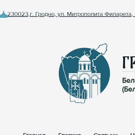
230023,г. Гродно, ул. Митрополита Филарета, 
Г
Бел
(Бе