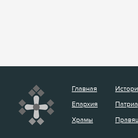
Главная
Истори
Епархия
Патриа
Храмы
Правящ