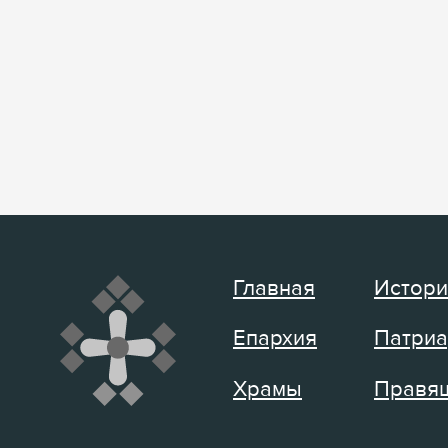
Главная
Истори
Епархия
Патриа
Храмы
Правящ