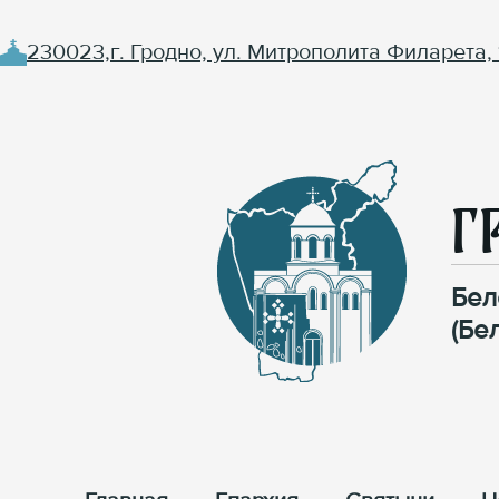
230023,г. Гродно, ул. Митрополита Филарета, 
Г
Бел
(Бе