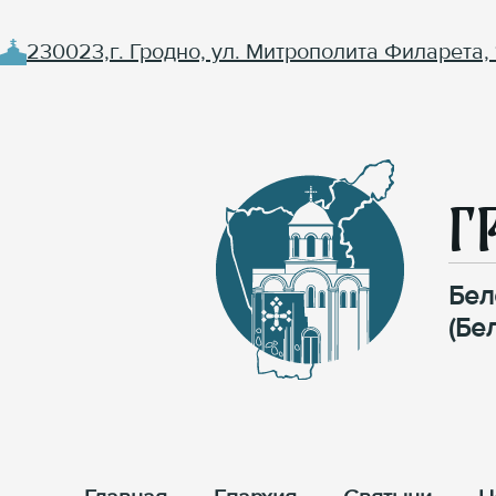
230023,г. Гродно, ул. Митрополита Филарета, 
Г
Бел
(Бе