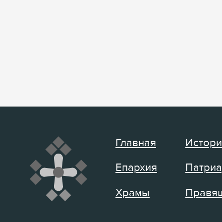
Главная
Истори
Епархия
Патриа
Храмы
Правящ