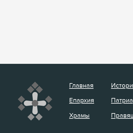
Главная
Истори
Епархия
Патриа
Храмы
Правящ