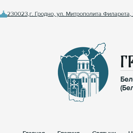
230023,г. Гродно, ул. Митрополита Филарета, 
Г
Бел
(Бе