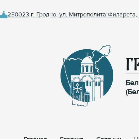
230023,г. Гродно, ул. Митрополита Филарета, 
Г
Бел
(Бе