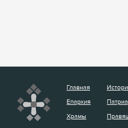
Главная
Истори
Епархия
Патриа
Храмы
Правящ