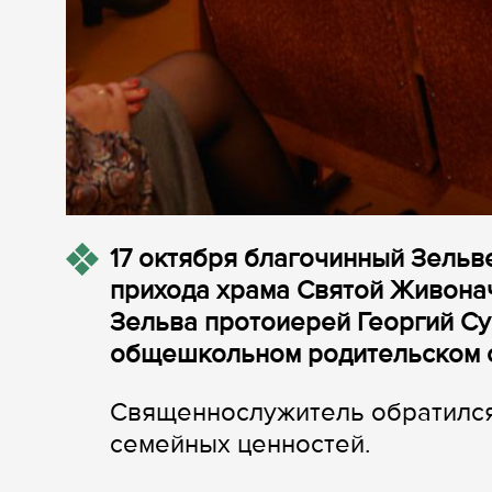
17 октября благочинный Зельв
прихода храма Святой Живона
Зельва протоиерей Георгий Су
общешкольном родительском с
Священнослужитель обратился
семейных ценностей.