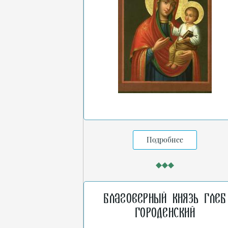
Подробнее
Благоверный князь Глеб
Городенский