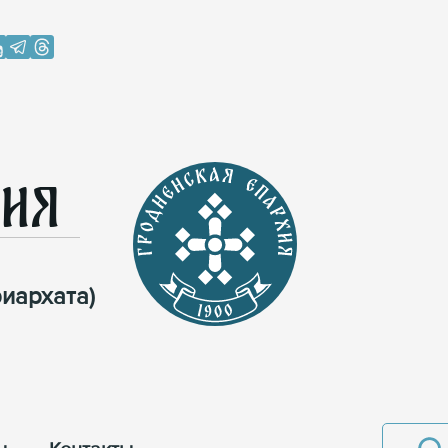
хия
иархата)