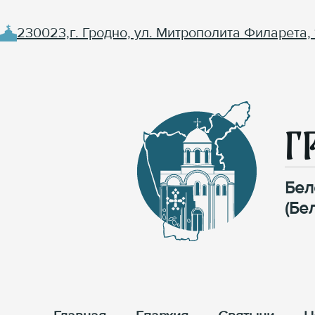
230023,г. Гродно, ул. Митрополита Филарета, 
Г
Бел
(Бе