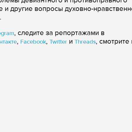
блемы девиантного и противоправного
 и другие вопросы духовно-нравственн
.
, следите за репортажами в
egram
,
,
и
, смотрите 
нтакте
Facebook
Twitter
Threads