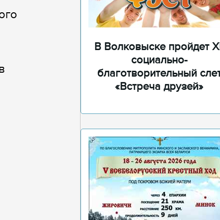
ого
В Волковыске пройдет XI
социально-
в
благотворительный сле
«Встреча друзей»