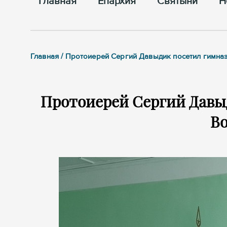
Главная
Епархия
Cвятыни
Н
Главная / Протоиерей Сергий Давыдик посетил гимн
Протоиерей Сергий Давы
В