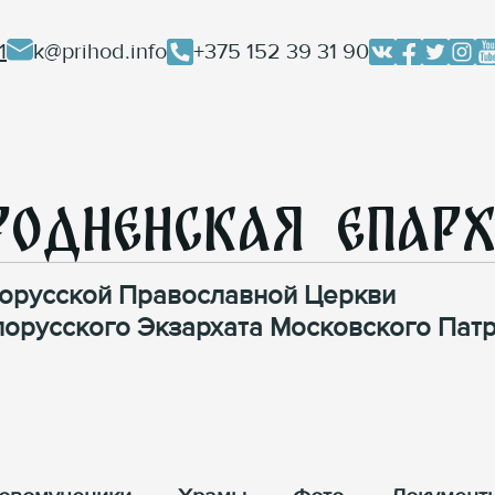
1
k@prihod.info
+375 152 39 31 90
родненская Епар
орусской Православной Церкви
лорусского Экзархата Московского Патр