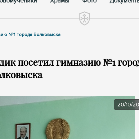
овомученики
Храмы
Фото
Документ
азию №1 города Волковыска
дик посетил гимназию №1 горо
олковыска
20/10/2