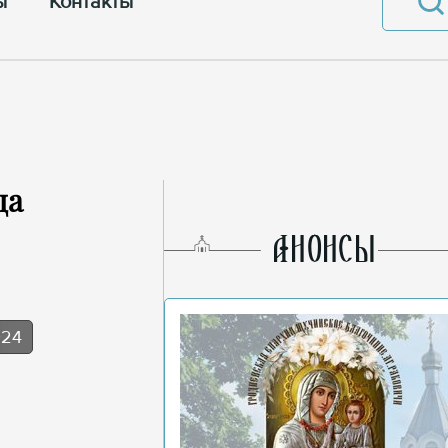
ы
Контакты
да
AНОНСЫ
024