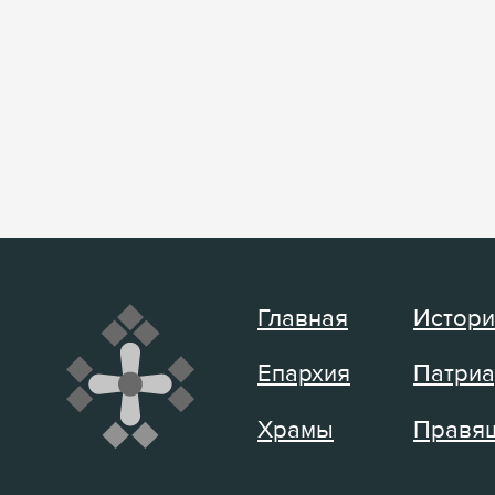
Главная
Истори
Епархия
Патриа
Храмы
Правящ