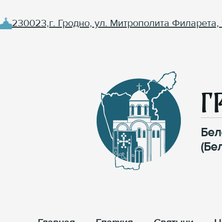
230023,г. Гродно, ул. Митрополита Филарета, 
Г
Бел
(Бе