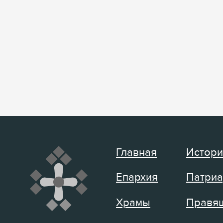
Главная
Истори
Епархия
Патриа
Храмы
Правящ