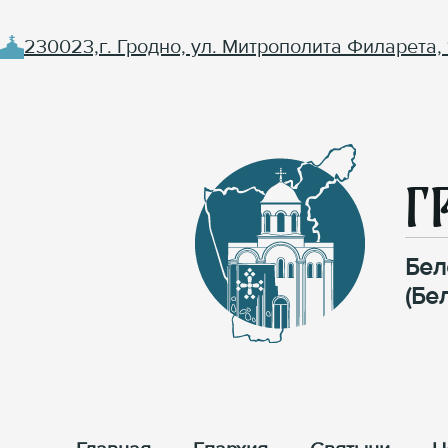
230023,г. Гродно, ул. Митрополита Филарета, 
Г
Бел
(Бе