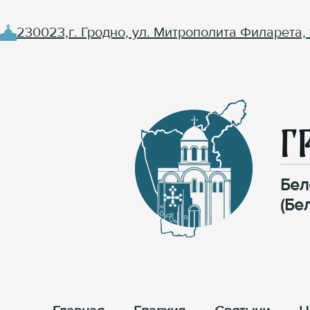
230023,г. Гродно, ул. Митрополита Филарета, 
Г
Бел
(Бе