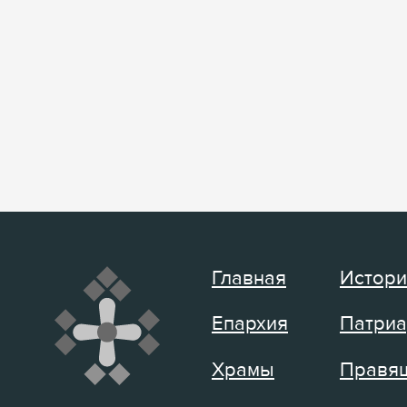
Главная
Истори
Епархия
Патриа
Храмы
Правящ