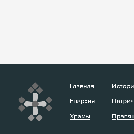
Главная
Истори
Епархия
Патриа
Храмы
Правящ