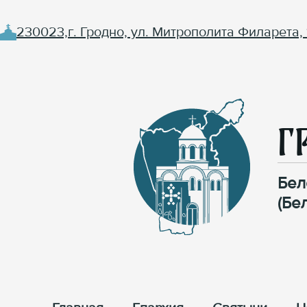
230023,г. Гродно, ул. Митрополита Филарета, 
Г
Бел
(Бе