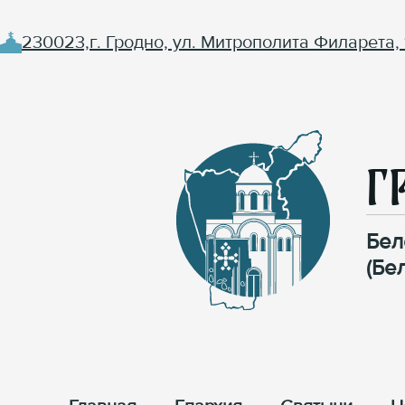
230023,г. Гродно, ул. Митрополита Филарета, 
Г
Бел
(Бе