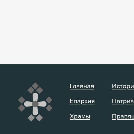
Главная
Истори
Епархия
Патриа
Храмы
Правящ