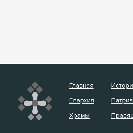
Главная
Истори
Епархия
Патриа
Храмы
Правящ