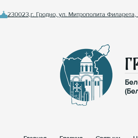
230023,г. Гродно, ул. Митрополита Филарета, 
Г
Бел
(Бе