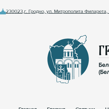
230023,г. Гродно, ул. Митрополита Филарета, 
Г
Бел
(Бе