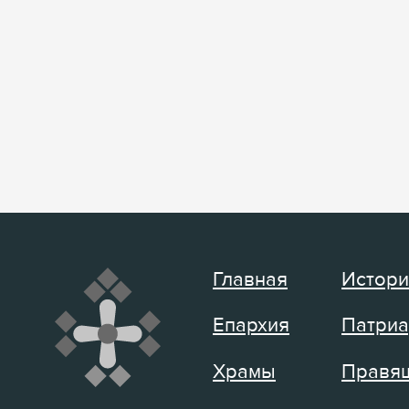
Главная
Истори
Епархия
Патриа
Храмы
Правящ