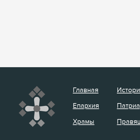
Главная
Истори
Епархия
Патриа
Храмы
Правящ