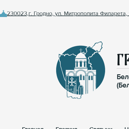
230023,г. Гродно, ул. Митрополита Филарета, 
Г
Бел
(Бе