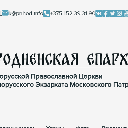
1
k@prihod.info
+375 152 39 31 90
родненская Епар
орусской Православной Церкви
лорусского Экзархата Московского Патр