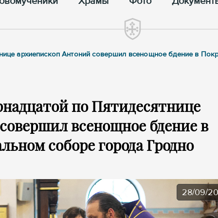
овомученики
Храмы
Фото
Документ
ятнице архиепископ Антоний совершил всенощное бдение в Пок
рнадцатой по Пятидесятнице
совершил всенощное бдение в
льном соборе города Гродно
28/09/2