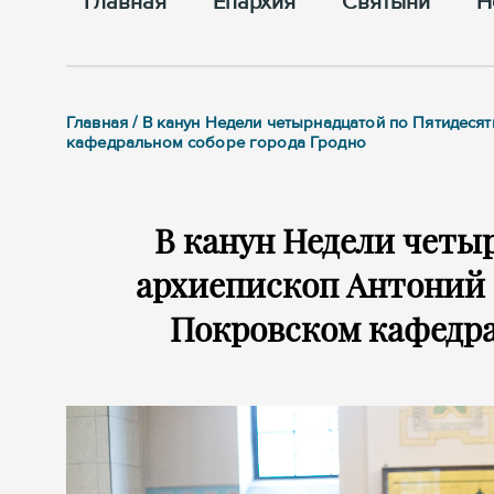
Главная
Епархия
Cвятыни
Н
Главная / В канун Недели четырнадцатой по Пятидес
кафедральном соборе города Гродно
В канун Недели четы
архиепископ Антоний 
Покровском кафедра