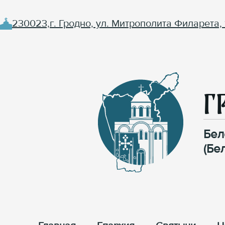
230023,г. Гродно, ул. Митрополита Филарета, 
Г
Бел
(Бе