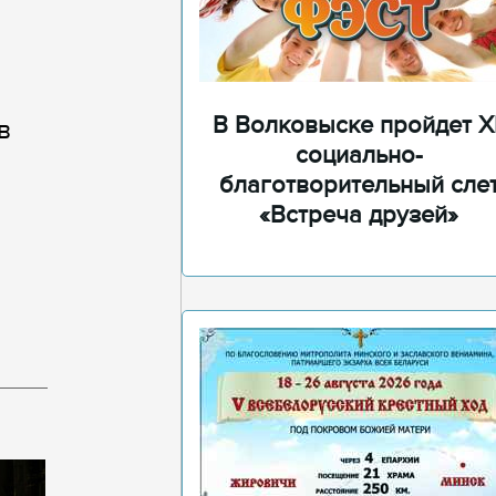
В Волковыске пройдет XI
в
социально-
благотворительный сле
«Встреча друзей»