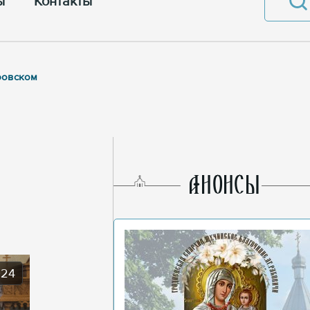
ы
Контакты
ровском
AНОНСЫ
024