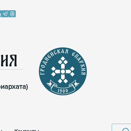
хия
иархата)