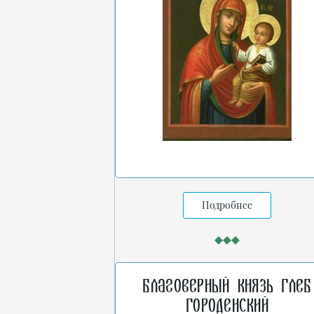
Подробнее
Благоверный князь Глеб
Городенский