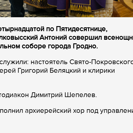
четырнадцатой по Пятидесятнице,
олковысский Антоний совершил всенощ
льном соборе города Гродно.
служили: настоятель Свято-Покровског
ерей Григорий Беляцкий и клирики
отодиакон Димитрий Шепелев.
полнил архиерейский хор под управлен