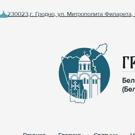
230023,г. Гродно, ул. Митрополита Филарета, 
Г
Бел
(Бе