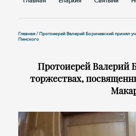
Главная
Епархия
Cвятыни
Н
Главная / Протоиерей Валерий Боричевский принял у
Пинского
Протоиерей Валерий Б
торжествах, посвященн
Мака