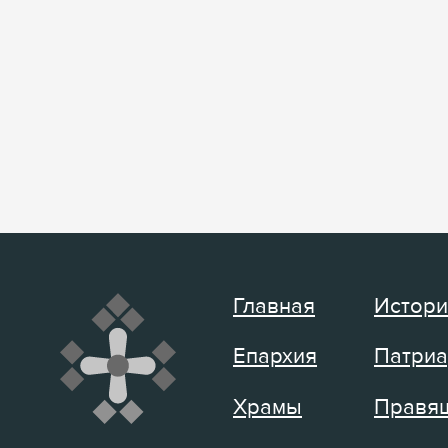
Главная
Истори
Епархия
Патриа
Храмы
Правящ