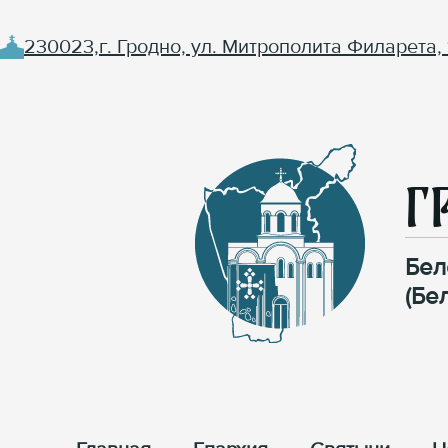
230023,г. Гродно, ул. Митрополита Филарета, 
Г
Бел
(Бе