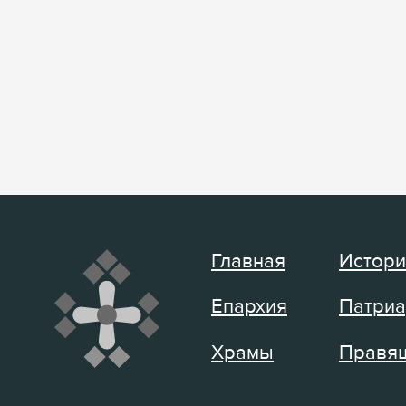
Главная
Истори
Епархия
Патриа
Храмы
Правящ