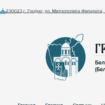
230023,г. Гродно, ул. Митрополита Филарета, 
Г
Бел
(Бе