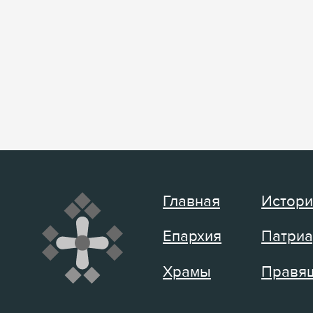
Главная
Истори
Епархия
Патриа
Храмы
Правящ