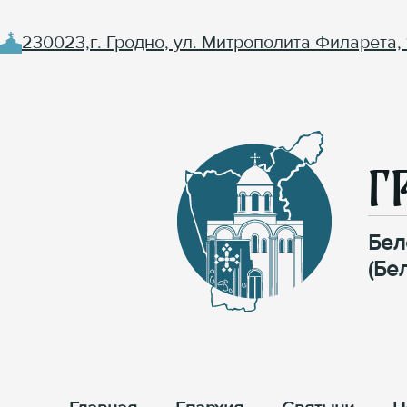
230023,г. Гродно, ул. Митрополита Филарета, 
Г
Бел
(Бе