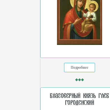
Подробнее
Благоверный князь Глеб
Городенский