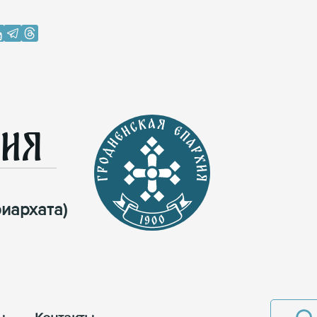
хия
иархата)