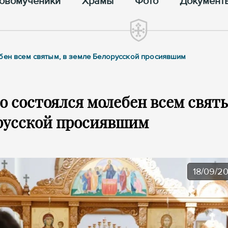
овомученики
Храмы
Фото
Документ
ебен всем святым, в земле Белорусской просиявшим
о состоялся молебен всем свят
орусской просиявшим
18/09/2