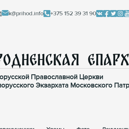
1
k@prihod.info
+375 152 39 31 90
родненская Епар
орусской Православной Церкви
лорусского Экзархата Московского Патр