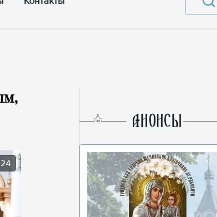
ы
Контакты
ым,
AНОНСЫ
024