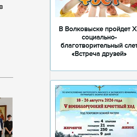
в
В Волковыске пройдет XI
социально-
благотворительный сле
«Встреча друзей»