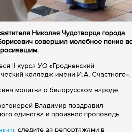
 святителя Николая Чудотворца города
Борисевич совершил молебное пение в
 просиявшим.
ся II курса УО «Гродненский
ческий колледж имени И.А. Счастного»
сена молитва о белорусском народе.
ротоиерей Владимир поздравил
ого единства и произнес проповедь.
, следите за репортажами в
egram