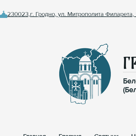
230023,г. Гродно, ул. Митрополита Филарета, 
Г
Бел
(Бе