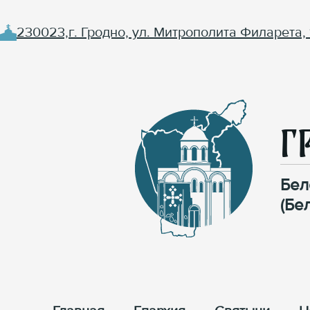
230023,г. Гродно, ул. Митрополита Филарета, 
Г
Бел
(Бе