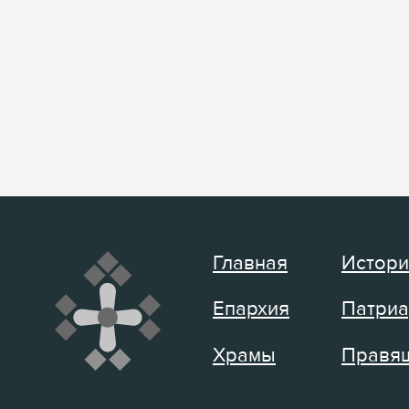
Главная
Истори
Епархия
Патриа
Храмы
Правящ