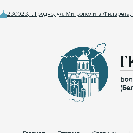
230023,г. Гродно, ул. Митрополита Филарета, 
Г
Бел
(Бе