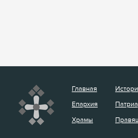
Главная
Истори
Епархия
Патриа
Храмы
Правящ