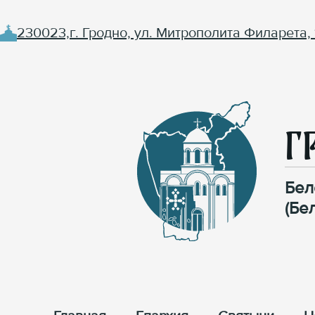
230023,г. Гродно, ул. Митрополита Филарета, 
Г
Бел
(Бе