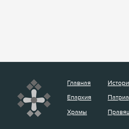
Главная
Истори
Епархия
Патриа
Храмы
Правящ