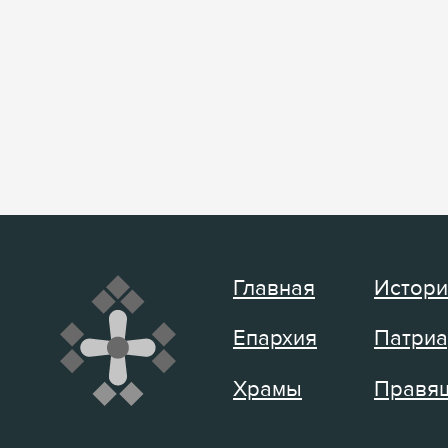
Главная
Истори
Епархия
Патриа
Храмы
Правящ