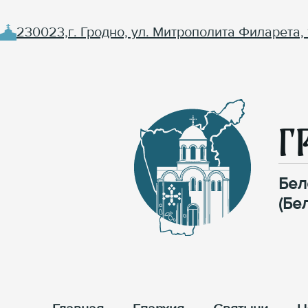
230023,г. Гродно, ул. Митрополита Филарета, 
Г
Бел
(Бе