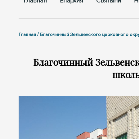
Главная
Епархия
Cвятыни
Н
Главная / Благочинный Зельвенского церковного окр
Благочинный Зельвенск
школь