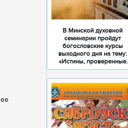
В Минской духовной
семинарии пройдут
богословские курсы
м
выходного дня на тему:
«Истины, проверенные
временем»
о
шее