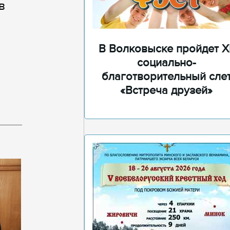
в
В Волковыске пройдет XI
социально-
благотворительный сле
«Встреча друзей»