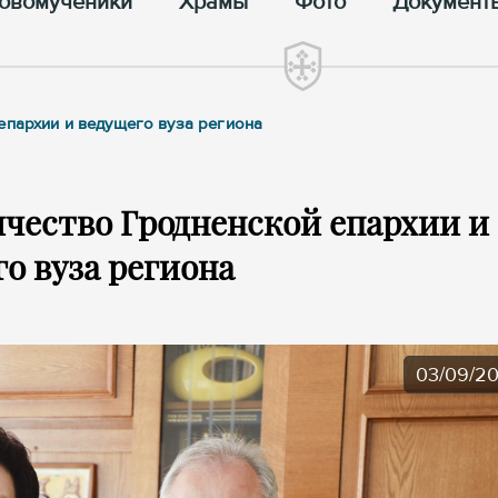
овомученики
Храмы
Фото
Документ
епархии и ведущего вуза региона
чество Гродненской епархии и
о вуза региона
03/09/2