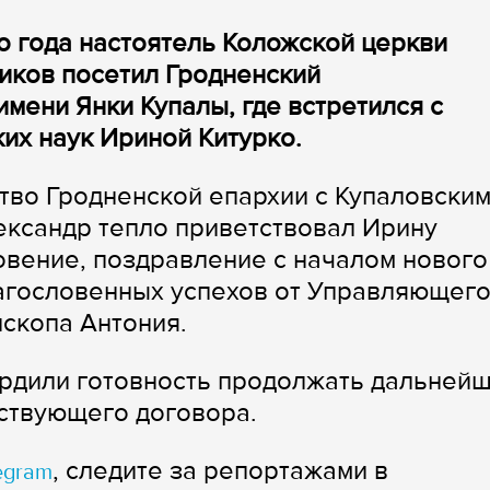
о года настоятель Коложской церкви
иков посетил Гродненский
мени Янки Купалы, где встретился с
их наук Ириной Китурко.
тво Гродненской епархии с Купаловски
ександр тепло приветствовал Ирину
вение, поздравление с началом нового
лагословенных успехов от Управляющег
ископа Антония.
ердили готовность продолжать дальней
ествующего договора.
, следите за репортажами в
egram