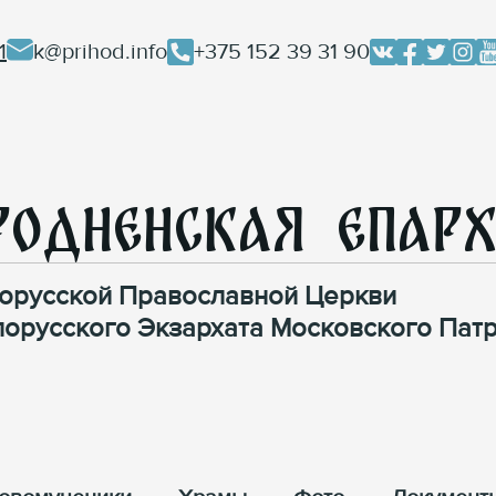
1
k@prihod.info
+375 152 39 31 90
родненская Епар
орусской Православной Церкви
лорусского Экзархата Московского Патр