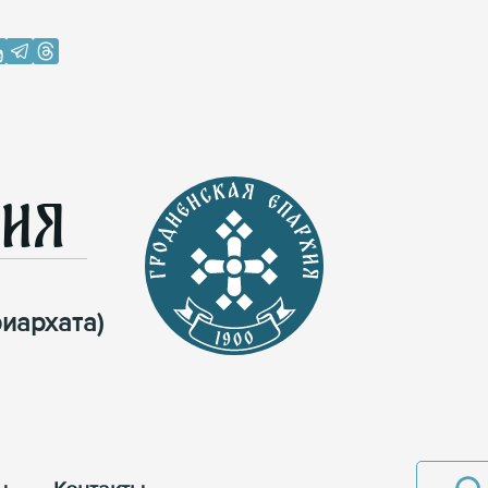
хия
иархата)