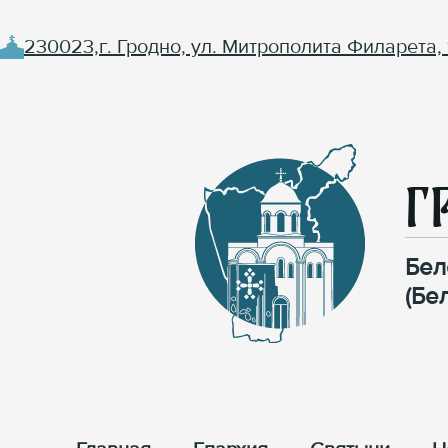
230023,г. Гродно, ул. Митрополита Филарета, 
Г
Бел
(Бе