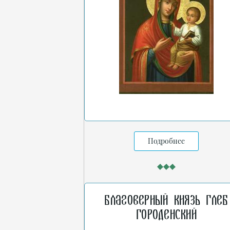
Подробнее
Благоверный князь Глеб
Городенский