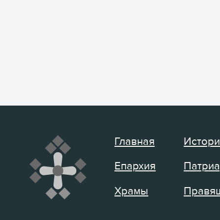
Главная
Истори
Епархия
Патриа
Храмы
Правящ