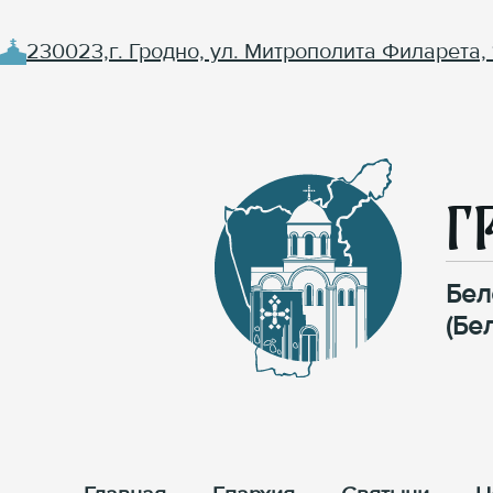
230023,г. Гродно, ул. Митрополита Филарета, 
Г
Бел
(Бе