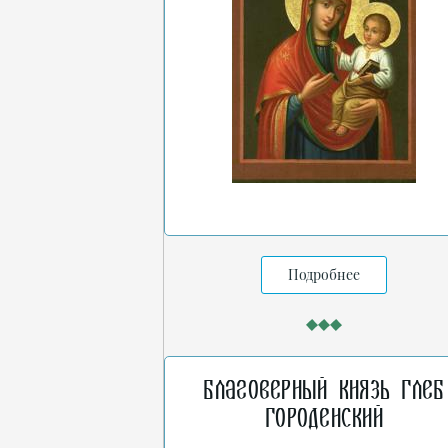
Подробнее
Благоверный князь Глеб
Городенский