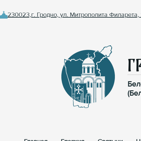
230023,г. Гродно, ул. Митрополита Филарета, 
Г
Бел
(Бе