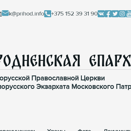
1
k@prihod.info
+375 152 39 31 90
родненская Епар
орусской Православной Церкви
лорусского Экзархата Московского Патр