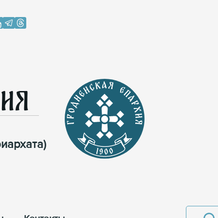
хия
иархата)