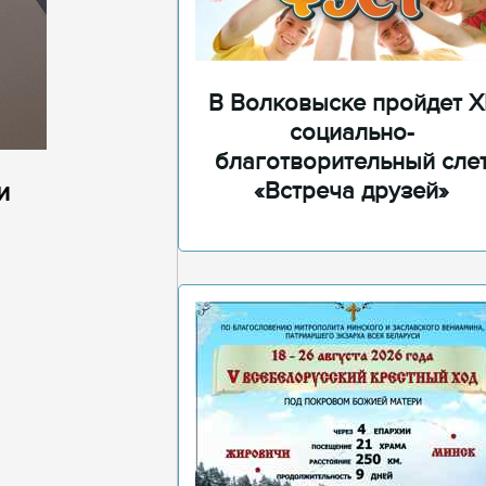
В Волковыске пройдет XI
социально-
благотворительный сле
и
«Встреча друзей»