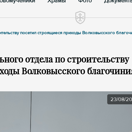
овомученики
Храмы
Фото
Документ
оительству посетил строящиеся приходы Волковысского благоч
ьного отдела по строительству
ходы Волковысского благочини
23/08/2