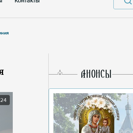
ы
Контакты
иния
я
AНОНСЫ
024