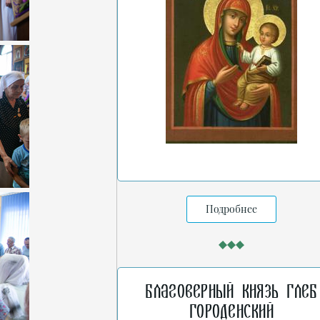
Подробнее
Благоверный князь Глеб
Городенский