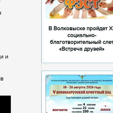
н
В Волковыске пройдет XI
социально-
благотворительный сле
«Встреча друзей»
и и
 в