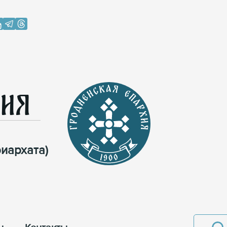
хия
иархата)