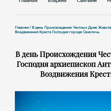
Главная
Епархия
Cвятыни
Н
Главная / В день Происхождения Честных Древ Живот
Воздвижения Креста Господня города Свислочь
В день Происхождения Че
Господня архиепископ Ан
Воздвижения Креста