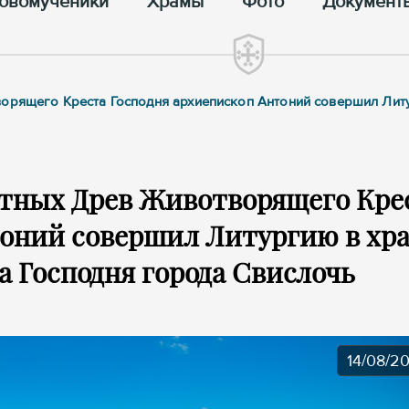
овомученики
Храмы
Фото
Документ
ворящего Креста Господня архиепископ Антоний совершил Лит
стных Древ Животворящего Кре
тоний совершил Литургию в хр
 Господня города Свислочь
14/08/2