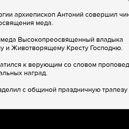
ргии архиепископ Антоний совершил чи
освящения меда.
я меда Высокопреосвященный владыка
у и Животворящему Кресту Господню.
атился к верующим со словом проповед
альных наград.
зделил с общиной праздничную трапезу