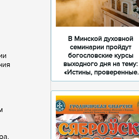
В Минской духовной
семинарии пройдут
ии
богословские курсы
выходного дня на тему:
ния
«Истины, проверенные
временем»
м
ра.