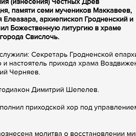
ния (изнесения) Честных Древ
я, памяти семи мучеников Маккавеев,
я Елеазара, архиепископ Гродненский и
ил Божественную литургию в храме
города Свислочь.
служили: Секретарь Гродненской епарх
 и настоятель прихода храма Воздвиже
ий Черняев.
отодиакон Димитрий Шепелев.
полнил приходской хор под управление
ознесена молитва о восстановлении ми