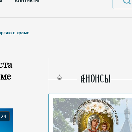
ы
Контакты
ургию в храме
ста
аме
AНОНСЫ
024