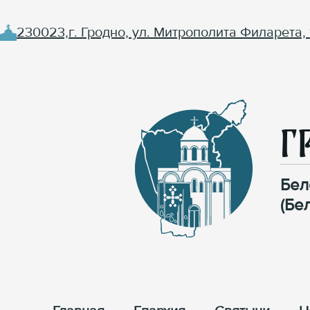
230023,г. Гродно, ул. Митрополита Филарета, 
Г
Бел
(Бе