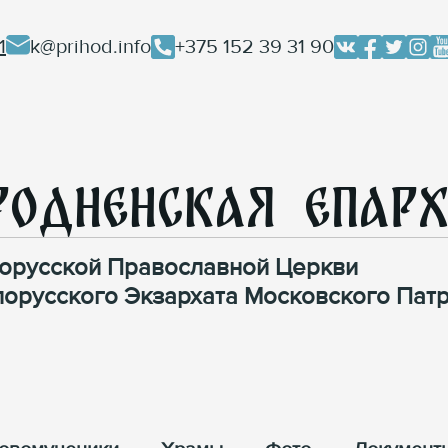
1
k@prihod.info
+375 152 39 31 90
родненская Епар
орусской Православной Церкви
лорусского Экзархата Московского Патр