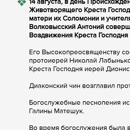
14 августа, в день Происхожде
Животворящего Креста Господн
матери их Соломонии и учител
Волковысский Антоний соверш
Воздвижения Креста Господня 
Его Высокопреосвященству со
протоиерей Николай Лабынько
Креста Господня иерей Дионис
Диаконский чин возглавил пр
Богослужебные песнопения ис
Галины Матешук.
Во время богослужения была в