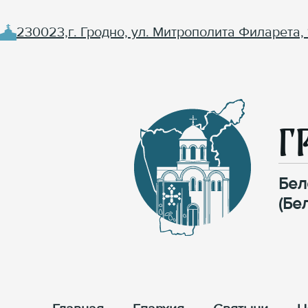
230023,г. Гродно, ул. Митрополита Филарета, 
Г
Бел
(Бе