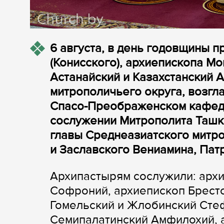
6 августа, в день годовщины п
(Конисского), архиепископа М
Астанайский и Казахстанский А
митрополичьего округа, возгл
Спасо-Преображенском кафед
сослужении Митрополита Ташке
главы Среднеазиатского митро
и Заславского Вениамина, Пат
Архипастырям сослужили: арх
Софроний, архиепископ Брестс
Гомельский и Жлобинский Стеф
Семипалатинский Амфилохий, 