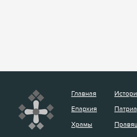
Главная
Истори
Епархия
Патриа
Храмы
Правящ