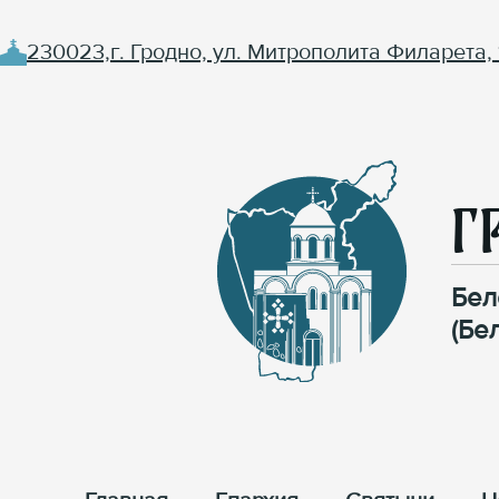
230023,г. Гродно, ул. Митрополита Филарета, 
Г
Бел
(Бе