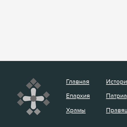
Главная
Истори
Епархия
Патриа
Храмы
Правящ