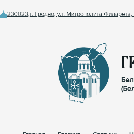
230023,г. Гродно, ул. Митрополита Филарета, 
Г
Бел
(Бе