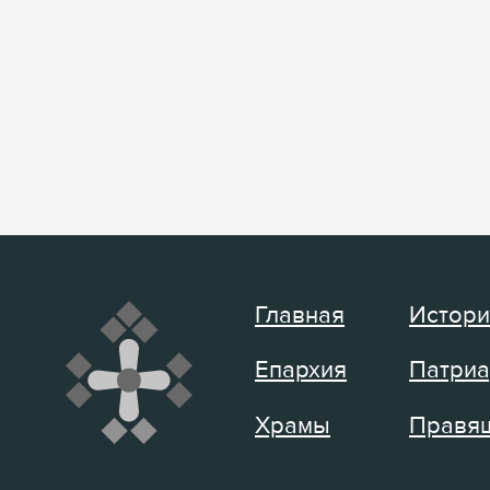
Главная
Истори
Епархия
Патриа
Храмы
Правящ