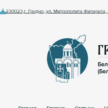
230023,г. Гродно, ул. Митрополита Филарета, 
Г
Бел
(Бе