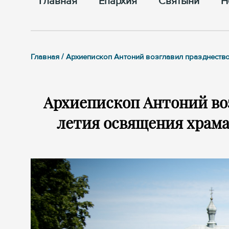
Главная
Епархия
Cвятыни
Н
Главная / Архиепископ Антоний возглавил празднеств
Архиепископ Антоний воз
летия освящения храм