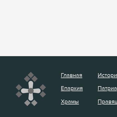
Главная
Истори
Епархия
Патриа
Храмы
Правящ