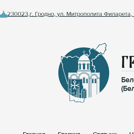
230023,г. Гродно, ул. Митрополита Филарета, 
Г
Бел
(Бе