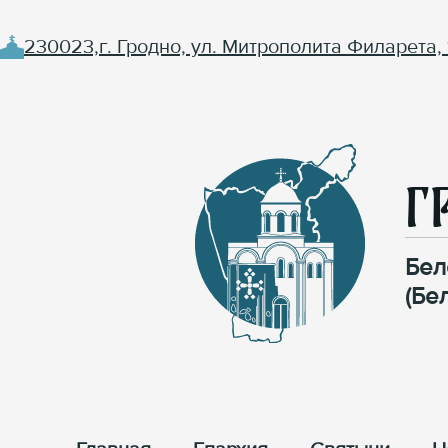
230023,г. Гродно, ул. Митрополита Филарета, 
Г
Бел
(Бе