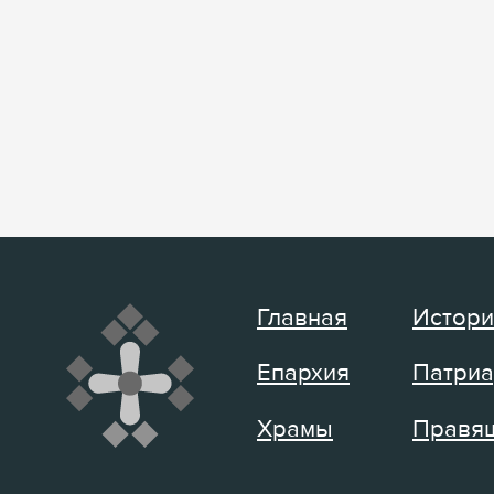
Главная
Истори
Епархия
Патриа
Храмы
Правящ