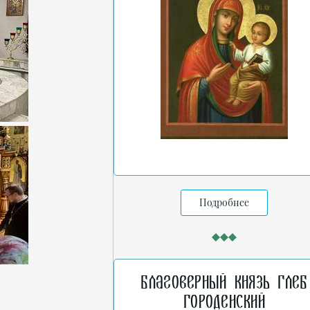
Подробнее
Благоверный князь Глеб
Городенский