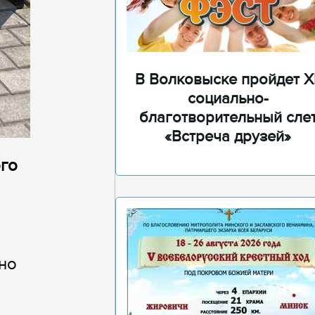
В Волковыске пройдет XI
социально-
благотворительный сле
«Встреча друзей»
ого
но