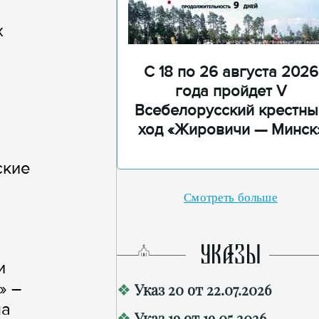
х
С 18 по 26 августа 2026
года пройдет V
Всебелорусский крестны
ход «Жировичи — Минск
ские
Смотреть больше
УКАЗЫ
и
» –
Указ 20 от 22.07.2026
ча
Указ 19 от 19.05.2026