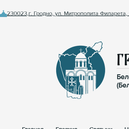
230023,г. Гродно, ул. Митрополита Филарета, 
Г
Бел
(Бе