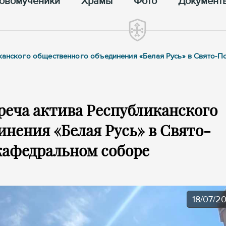
овомученики
Храмы
Фото
Документ
ликанского общественного объединения «Белая Русь» в Свято-
реча актива Республиканского
нения «Белая Русь» в Свято-
кафедральном соборе
18/07/2