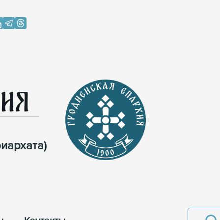
хия
иархата)