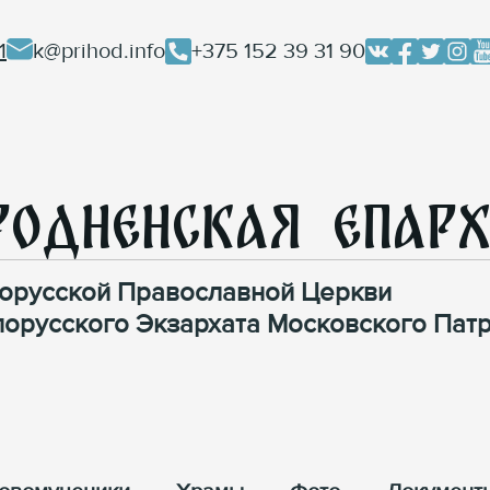
1
k@prihod.info
+375 152 39 31 90
родненская Епар
орусской Православной Церкви
лорусского Экзархата Московского Патр