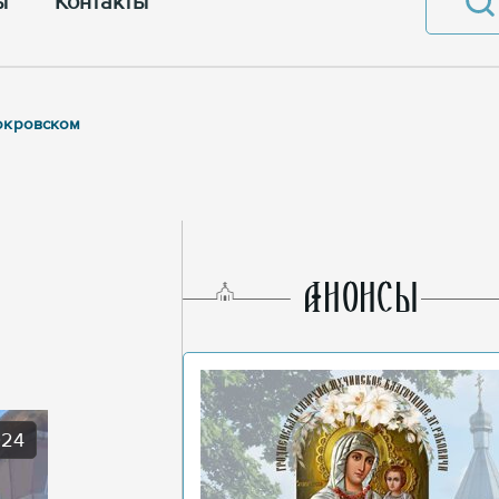
ы
Контакты
Покровском
AНОНСЫ
024