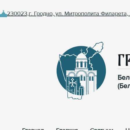
230023,г. Гродно, ул. Митрополита Филарета, 
Г
Бел
(Бе