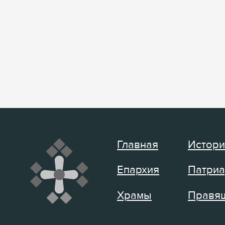
Главная
Истори
Епархия
Патриа
Храмы
Правящ